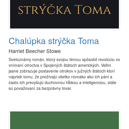
Chalúpka strýčka Toma
Harriet Beecher Stowe
Svetoznámy román, ktorý svojou témou spôsobil revolúciu vo
vnímaní otroctva v Spojených štátoch amerických. Veľmi
jasne zobrazuje postavenie otrokov v južných štátoch ktorí
napriek tomu, že prežívajú všetko rovnako ako ich páni a
často ich prevyšujú duchovnou hĺbkou a inteligenciou, stále
sú považovaní za bezprávny tovar.