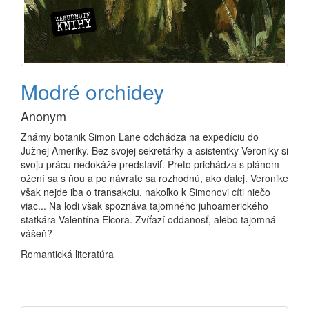
Modré orchidey
Anonym
Známy botanik Simon Lane odchádza na expedíciu do
Južnej Ameriky. Bez svojej sekretárky a asistentky Veroniky si
svoju prácu nedokáže predstaviť. Preto prichádza s plánom -
ožení sa s ňou a po návrate sa rozhodnú, ako ďalej. Veronike
však nejde iba o transakciu. nakoľko k Simonovi cíti niečo
viac... Na lodi však spoznáva tajomného juhoamerického
statkára Valentína Elcora. Zvíťazí oddanosť, alebo tajomná
vášeň?
Romantická literatúra